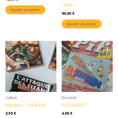
-1958
Ajouter au panier
90,00
€
Ajouter au panier
Culture
Brocante
Mangas – 3.5€ pièce
PIF GADGET
3,50
€
4,00
€