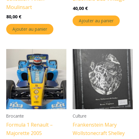
Moulinsart
40,00
€
80,00
€
Ajouter au panier
Ajouter au panier
Brocante
Culture
Formula 1 Renault –
Frankenstein Mary
Majorette 2005
Wollstonecraft Shelley