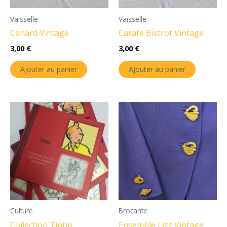
Vaisselle
Vaisselle
Canard Vintage
Carafe Bistrot Vintage
3,00
€
3,00
€
Ajouter au panier
Ajouter au panier
Culture
Brocante
Collection Tintin
Ensemble Lizz Vintage