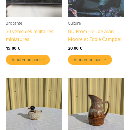
Brocante
Culture
30 véhicules militaires
BD From Hell de Alan
miniatures
Moore et Eddie Campbell
15,00
€
20,00
€
Ajouter au panier
Ajouter au panier