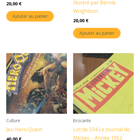
illustré par Bernie
20,00
€
Wrightson
Ajouter au panier
20,00
€
Ajouter au panier
Culture
Brocante
Jeu Hero Quest
Lot de 334 Le Journal de
Mickey – Année 1952
40,00
€